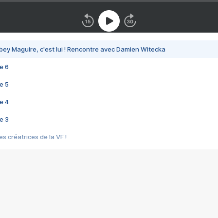
bey Maguire, c'est lui ! Rencontre avec Damien Witecka
e 6
e 5
e 4
e 3
s créatrices de la VF !
e 2
e 1
e Mektoub My Love arrive enfin ! Rencontre avec Shaïn Boumedine et Sal
i : après Toni en famille