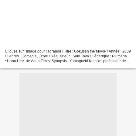
Cliquez sur l'image pour l'agrandir ! Titre : Gokusen the Movie / Année : 2009
/ Genres : Comedie, Ecole / Réalisateur : Sato Toya / Générique : Plumeria
~Hana Uta~ de Aqua Timez Synopsis : Yamaguchi Kumiko, professeur de
mathématiques au lycée Akadou,...